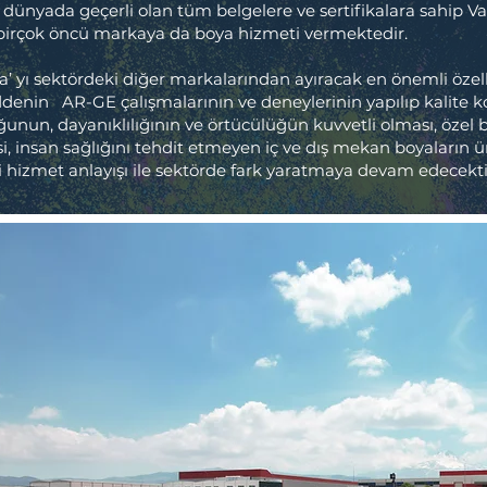
dünyada geçerli olan tüm belgelere ve sertifikalara sahip V
ı birçok öncü markaya da boya hizmeti vermektedir.
a’ yı sektördeki diğer markalarından ayıracak en önemli özel
nin AR-GE çalışmalarının ve deneylerinin yapılıp kalite k
ğunun, dayanıklılığının ve örtücülüğün kuvvetli olması, öze
i, insan sağlığını tehdit etmeyen iç ve dış mekan boyaların ü
li hizmet anlayışı ile sektörde fark yaratmaya devam edecekti