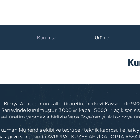
Kurumsal
Ürünler
Ku
 Kimya Anadolunun kalbi, ticaretin merkezi Kayseri’ de %100
 Sanayinde kurulmuştur. 3.000 ㎡ kapalı 5.000 ㎡ açık son si
saat üretim yapmakla birlikte Vans Boya’nın yıllık toz boya ü
 uzman Mühendis ekibi ve tecrübeli teknik kadrosu ile fark 
a ağı ve yurtdışında AVRUPA , KUZEY AFRİKA , ORTA ASYA kı