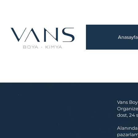
Anasayfa
Vans Boya
Organize
dost, 24 
Alanında
pazarlam