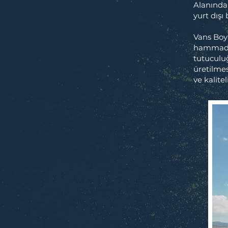
Alanında 
yurt dış
Vans Boy
hammadde
tutuculu
üretilmes
ve kalite