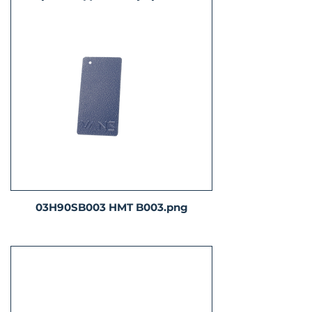
03H90SB003 HMT B003.png