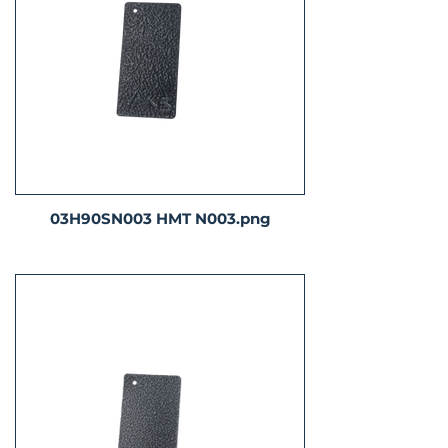
03H90SN003 HMT N003.png