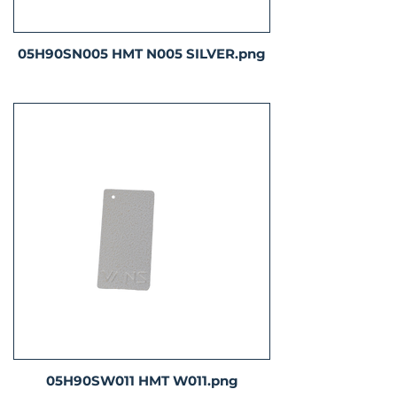
05H90SN005 HMT N005 SILVER.png
05H90SW011 HMT W011.png