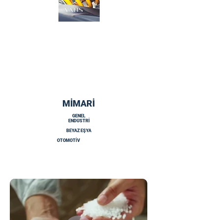
MİMARİ
GENEL
ENDÜSTRİ
BEYAZ EŞYA
OTOMOTİV
Tanıtım Videolarımız