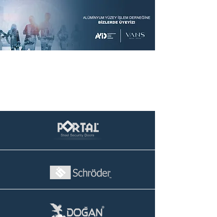
https://www.jenniferwilliams.com.tr/
Referanslarımız