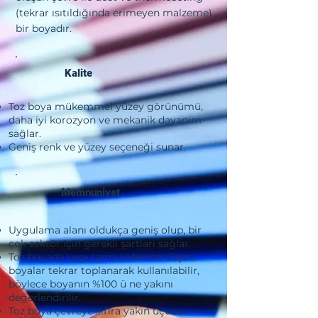
(tekrar ısıtıldığında erimeyen malzeme)
bir boyadır.
Kalite
Toz boya mükemmel yüzey görünümü,
daha iyi korozyon ve mekanik dayanım
sağlar.
Geniş renk ve yüzey seçeneği sunar.
Memnuniyet
Uygulama alanı oldukça geniş olup, bir
çok sektör için gerekli şartları sağlar.
Toz boyada uygulama kabinine düşen
boyalar tekrar toplanarak kullanılabilir,
böylece boyanın %100 ü ne yakını
değerlendirilir.
Toz boya çevreye sıfıra yakın uçucu