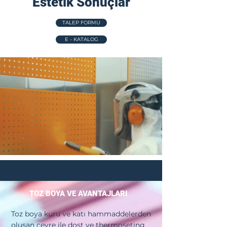
Estetik Sonuçlar
TALEP FORMU
E - KATALOG
TOZ BOYA VE AVANTAJLARI
Toz boya kuru ve katı hammaddelerden
oluşan çevre ile dost ve thermoseting