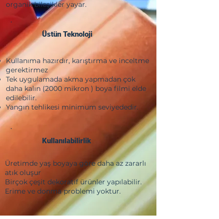
organik bileşikler yayar.
Üstün Teknoloji
Kullanıma hazırdır, karıştırma ve inceltme
gerektirmez
Tek uygulamada akma yapmadan çok
daha kalın (2000 mikron ) boya filmi elde
edilebilir.
Yangın tehlikesi minimum seviyededir.
Kullanılabilirlik
Üretimde yaş boyaya göre daha az zararlı
atık oluşur
Birçok çeşit dekoratif ürünler yapılabilir.
Erime ve donma problemi yoktur.